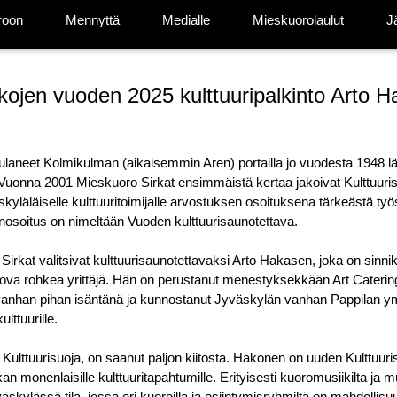
roon
Mennyttä
Medialle
Mieskuorolaulut
J
kojen vuoden 2025 kulttuuripalkinto Arto H
ulaneet Kolmikulman (aikaisemmin Aren) portailla jo vuodesta 1948 läh
 Vuonna 2001 Mieskuoro Sirkat ensimmäistä kertaa jakoivat Kulttuuri
yläläiselle kulttuuritoimijalle arvostuksen osoituksena tärkeästä ty
nosoitus on nimeltään Vuoden kulttuurisaunotettava.
rkat valitsivat kulttuurisaunotettavaksi Arto Hakasen, joka on sinnik
tsova rohkea yrittäjä. Hän on perustanut menestyksekkään Art Caterin
vanhan pihan isäntänä ja kunnostanut Jyväskylän vanhan Pappilan ymp
ulttuurille.
, Kulttuurisuoja, on saanut paljon kiitosta. Hakonen on uuden Kulttuur
kan monenlaisille kulttuuritapahtumille. Erityisesti kuoromusiikilta ja m
väskylässä tila, jossa eri kuoroilla ja esiintymisryhmiltä on mahdollis