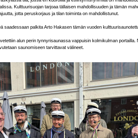
issa. Kulttuurisuojan tarjoaa tällaisen mahdollisuuden ja tämän mah
tajuutta, jotta peruskorjaus ja tilan toiminta on mahdollistunut.
eä saadessaan palkita Arto Hakasen tämän vuoden kulttuurisaunotett
lvetettiin alun perin tynnyrisaunassa vappuisin kolmikulman portailla.
utetaan saunomiseen tarvittavat välineet.