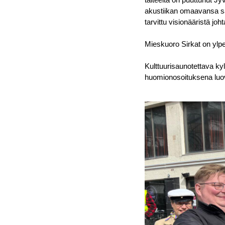
akustiikan omaavansa sal
tarvittu visionääristä joh
Mieskuoro Sirkat on ylp
Kulttuurisaunotettava ky
huomionosoituksena luov