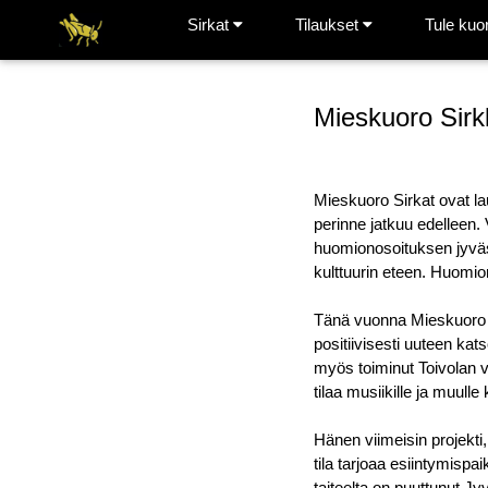
Sirkat
Tilaukset
Tule kuo
Mieskuoro Sirk
Mieskuoro Sirkat ovat la
perinne jatkuu edelleen.
huomionosoituksen jyväsk
kulttuurin eteen. Huomio
Tänä vuonna Mieskuoro Si
positiivisesti uuteen ka
myös toiminut Toivolan 
tilaa musiikille ja muulle k
Hänen viimeisin projekti
tila tarjoaa esiintymispai
taiteelta on puuttunut Jy