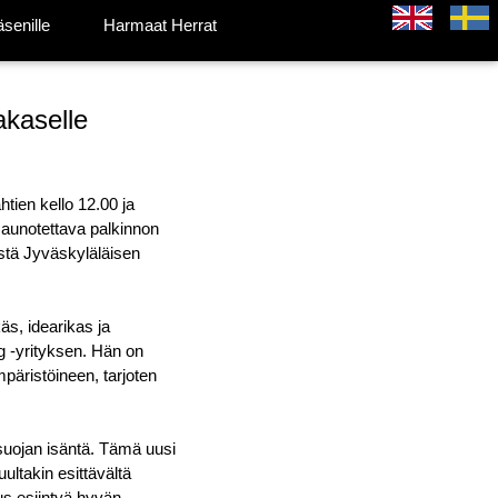
äsenille
Harmaat Herrat
akaselle
tien kello 12.00 ja
saunotettava palkinnon
östä Jyväskyläläisen
äs, idearikas ja
g -yrityksen. Hän on
äristöineen, tarjoten
isuojan isäntä. Tämä uusi
uultakin esittävältä
uus esiintyä hyvän