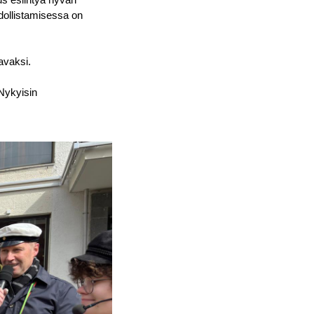
dollistamisessa on
avaksi.
 Nykyisin