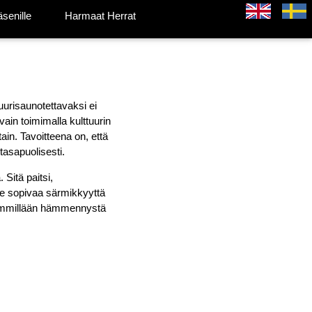
äsenille
Harmaat Herrat
uurisaunotettavaksi ei
vain toimimalla kulttuurin
ain. Tavoitteena on, että
tasapuolisesti.
 Sitä paitsi,
me sopivaa särmikkyyttä
ievimmillään hämmennystä