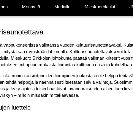
roon
Mennyttä
Medialle
Mieskuorolaulut
J
risaunotettava
aa vappukonsertissa valintansa vuoden kulttuurisaunotettavaksi. Kultt
nimitystä saa myöskään lahjomalla. Kulttuurisaunotettavaksi voi tulla 
lla. Mieskuoro Sirkkojen johtokunta päättää valinnan kriteerit vuositt
notuksen mittapuun mukaista toimintaa kulttuurin eri aloja kohdellaan 
linta monien ansioituneiden toimijoiden joukosta ei ole helppo tehtävä.
n tehdä helppoja ja näennäisesti itsestään selviä valintoja. Suosim
ovuus ja kyky ajatella toisin haastavat tavanomaisuuden aiheuttaen l
rskyn – milloin missäkin mittakaavassa.
ujen luettelo