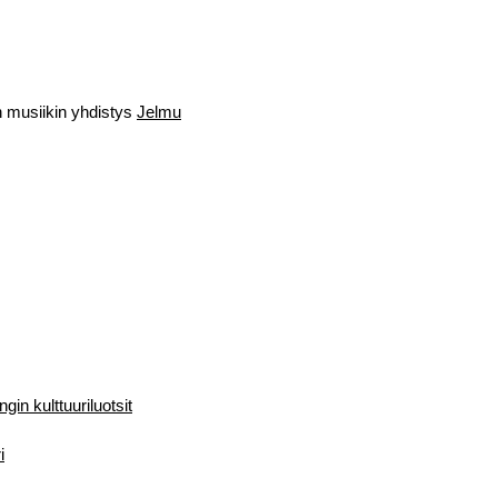
 musiikin yhdistys
Jelmu
in kulttuuriluotsit
i