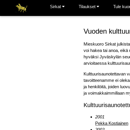
Sirkat
Tilaukset
Tule kuo
Vuoden kulttuu
Mieskuoro Sirkat julkist
voi hakea tai anoa, eikä 
hyväksi Jyväskylän seudu
arvioitaessa kulttuurisau
Kulttuurisaunotettavan va
tavoitteenamme ei olekaa
ja henkilöitä, joiden lu
ja voimakkaimmillaan my
Kulttuurisaunotett
2001
Pekka Kostiainen
2002