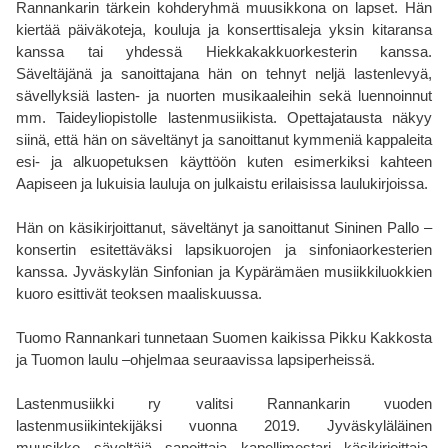
Rannankarin tärkein kohderyhmä muusikkona on lapset. Hän
kiertää päiväkoteja, kouluja ja konserttisaleja yksin kitaransa
kanssa tai yhdessä Hiekkakakkuorkesterin kanssa.
Säveltäjänä ja sanoittajana hän on tehnyt neljä lastenlevyä,
sävellyksiä lasten- ja nuorten musikaaleihin sekä luennoinnut
mm. Taideyliopistolle lastenmusiikista. Opettajatausta näkyy
siinä, että hän on säveltänyt ja sanoittanut kymmeniä kappaleita
esi- ja alkuopetuksen käyttöön kuten esimerkiksi kahteen
Aapiseen ja lukuisia lauluja on julkaistu erilaisissa laulukirjoissa.
Hän on käsikirjoittanut, säveltänyt ja sanoittanut Sininen Pallo –
konsertin esitettäväksi lapsikuorojen ja sinfoniaorkesterien
kanssa. Jyväskylän Sinfonian ja Kypärämäen musiikkiluokkien
kuoro esittivät teoksen maaliskuussa.
Tuomo Rannankari tunnetaan Suomen kaikissa Pikku Kakkosta
ja Tuomon laulu –ohjelmaa seuraavissa lapsiperheissä.
Lastenmusiikki ry valitsi Rannankarin vuoden
lastenmusiikintekijäksi vuonna 2019. Jyväskyläläinen
muusikko, säveltäjä, sanoittaja, kapellimestari, käsikirjoittaja,