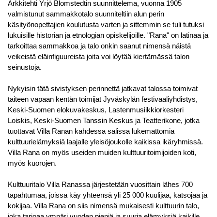
Arkkitehti Yrjö Blomstedtin suunnittelema, vuonna 1905
valmistunut sammakkotalo suunniteltiin alun perin
käsityönopettajien koulutusta varten ja sittemmin se tuli tutuksi
lukuisille historian ja etnologian opiskelijoille. "Rana" on latinaa ja
tarkoittaa sammakkoa ja talo onkin saanut nimensä näistä
veikeistä eläinfiguureista joita voi löytää kiertämässä talon
seinustoja.
Nykyisin tätä sivistyksen perinnettä jatkavat talossa toimivat
taiteen vapaan kentän toimijat Jyväskylän festivaaliyhdistys,
Keski-Suomen elokuvakeskus, Lastenmusiikkiorkesteri
Loiskis, Keski-Suomen Tanssin Keskus ja Teatterikone, jotka
tuottavat Villa Ranan kahdessa salissa lukemattomia
kulttuurielämyksiä laajalle yleisöjoukolle kaikissa ikäryhmissä.
Villa Rana on myös useiden muiden kulttuuritoimijoiden koti,
myös kuorojen.
Kulttuuritalo Villa Ranassa järjestetään vuosittain lähes 700
tapahtumaa, joissa käy yhteensä yli 25 000 kuulijaa, katsojaa ja
kokijaa. Villa Rana on siis nimensä mukaisesti kulttuurin talo,
joka tarjoaa ympäri vuoden pieniä ja suuria elämyksiä kaikille