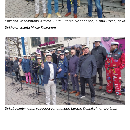
Kuvassa vasemmalta Kimmo Tuuri, Tuomo Rannankari, Osmo Polas, sekä
Sirkkojen isäntä Mikko Kuivanen
Sirkat esiintymässä vappupäivänä tuttuun tapaan Kolmikulman portailla