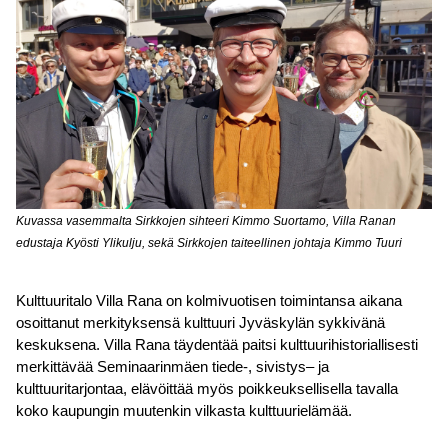
Kuvassa vasemmalta Sirkkojen sihteeri Kimmo Suortamo, Villa Ranan
edustaja Kyösti Ylikulju, sekä Sirkkojen taiteellinen johtaja Kimmo Tuuri
Kulttuuritalo Villa Rana on kolmivuotisen toimintansa aikana
osoittanut merkityksensä kulttuuri Jyväskylän sykkivänä
keskuksena. Villa Rana täydentää paitsi kulttuurihistoriallisesti
merkittävää Seminaarinmäen tiede‐, sivistys– ja
kulttuuritarjontaa, elävöittää myös poikkeuksellisella tavalla
koko kaupungin muutenkin vilkasta kulttuurielämää.