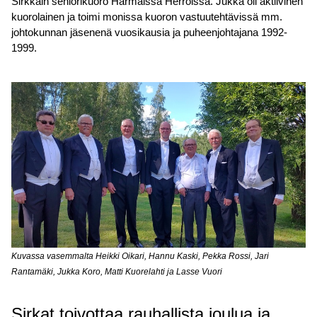
Sirkkain seniorikuoro Harmaissa Herroissa. Jukka oli aktiivinen
kuorolainen ja toimi monissa kuoron vastuutehtävissä mm.
johtokunnan jäsenenä vuosikausia ja puheenjohtajana 1992-
1999.
Kuvassa vasemmalta Heikki Oikari, Hannu Kaski, Pekka Rossi, Jari
Rantamäki, Jukka Koro, Matti Kuorelahti ja Lasse Vuori
Sirkat toivottaa rauhallista joulua ja