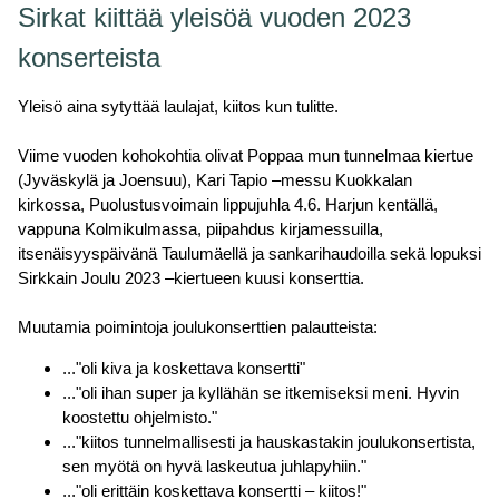
Sirkat kiittää yleisöä vuoden 2023
konserteista
Yleisö aina sytyttää laulajat, kiitos kun tulitte.
Viime vuoden kohokohtia olivat Poppaa mun tunnelmaa kiertue
(Jyväskylä ja Joensuu), Kari Tapio –messu Kuokkalan
kirkossa, Puolustusvoimain lippujuhla 4.6. Harjun kentällä,
vappuna Kolmikulmassa, piipahdus kirjamessuilla,
itsenäisyyspäivänä Taulumäellä ja sankarihaudoilla sekä lopuksi
Sirkkain Joulu 2023 –kiertueen kuusi konserttia.
Muutamia poimintoja joulukonserttien palautteista:
..."oli kiva ja koskettava konsertti"
..."oli ihan super ja kyllähän se itkemiseksi meni. Hyvin
koostettu ohjelmisto."
..."kiitos tunnelmallisesti ja hauskastakin joulukonsertista,
sen myötä on hyvä laskeutua juhlapyhiin."
..."oli erittäin koskettava konsertti – kiitos!"