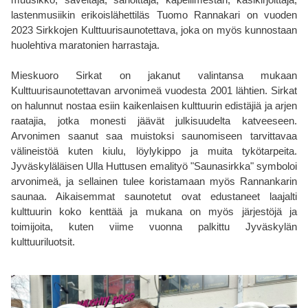
lastenmusiikin erikoislähettiläs Tuomo Rannakari on vuoden
2023 Sirkkojen Kulttuurisaunotettava, joka on myös kunnostaan
huolehtiva maratonien harrastaja.
Mieskuoro Sirkat on jakanut valintansa mukaan
Kulttuurisaunotettavan arvonimeä vuodesta 2001 lähtien. Sirkat
on halunnut nostaa esiin kaikenlaisen kulttuurin edistäjiä ja arjen
raatajia, jotka monesti jäävät julkisuudelta katveeseen.
Arvonimen saanut saa muistoksi saunomiseen tarvittavaa
välineistöä kuten kiulu, löylykippo ja muita tykötarpeita.
Jyväskyläläisen Ulla Huttusen emalityö "Saunasirkka" symboloi
arvonimeä, ja sellainen tulee koristamaan myös Rannankarin
saunaa. Aikaisemmat saunotetut ovat edustaneet laajalti
kulttuurin koko kenttää ja mukana on myös järjestöjä ja
toimijoita, kuten viime vuonna palkittu Jyväskylän
kulttuuriluotsit.