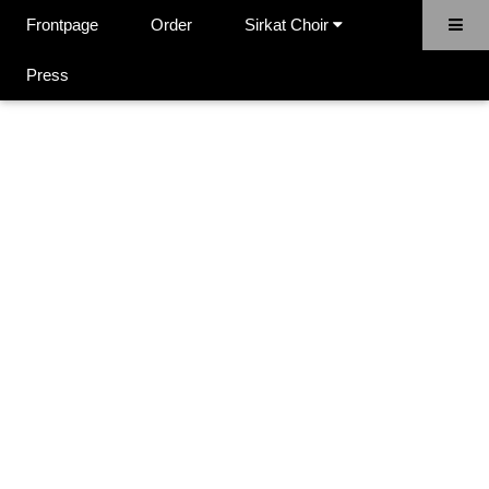
Frontpage
Order
Sirkat Choir
Sidan hittas inte.
Press
Sista andrat: 19.04.2023